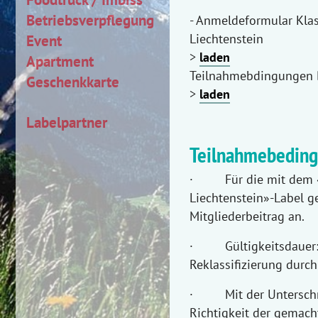
Betriebsverpflegung
- Anmeldeformular Klas
Liechtenstein
Event
>
laden
Apartment
Teilnahmebdingungen B
Geschenkkarte
>
laden
Labelpartner
Teilnahmebedin
· Für die mit dem «Bi
Liechtenstein»-Label g
Mitgliederbeitrag an.
· Gültigkeitsdauer: Di
Reklassifizierung durc
· Mit der Unterschrift
Richtigkeit der gemac