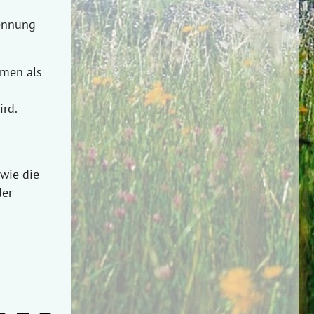
ennung
hmen als
ird.
owie die
der