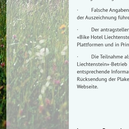
· Falsche Angaben ode
der Auszeichnung führ
· Der antragstellende
«Bike Hotel Liechtenst
Plattformen und in Pri
· Die Teilnahme als «
Liechtenstein»-Betrieb 
entsprechende Informat
Rücksendung der Plaket
Webseite.