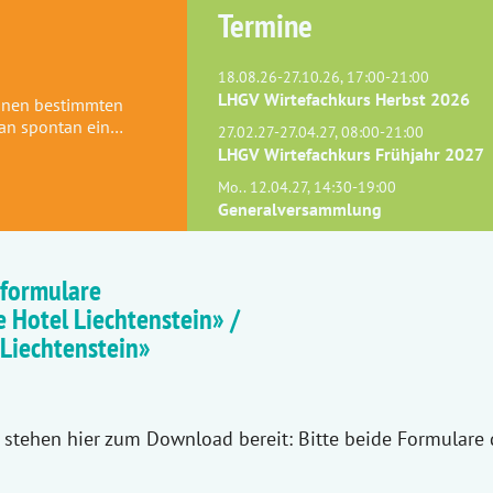
Termine
18.08.26-27.10.26, 17:00-21:00
LHGV Wirtefachkurs Herbst 2026
einen bestimmten
man spontan ein…
27.02.27-27.04.27, 08:00-21:00
LHGV Wirtefachkurs Frühjahr 2027
Mo.. 12.04.27, 14:30-19:00
Generalversammlung
formulare
 Hotel Liechtenstein» /
Liechtenstein»
stehen hier zum Download bereit: Bitte beide Formulare