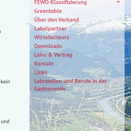
FEWO-Klassifizierung
Greentable
Über den Verband
-
Labelpartner
n
Wirtefachkurs
Downloads
Lohn & Vertrag
Kontakt
Links
Lehrstellen und Berufe in der
 kein
Gastronomie
t und