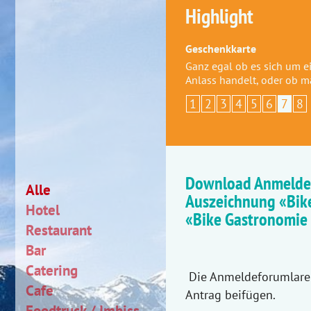
Highlight
Geschenkkarte
Ganz egal ob es sich um 
Anlass handelt, oder ob 
1
2
3
4
5
6
7
8
Download Anmelde
Alle
Auszeichnung «Bike
Hotel
«Bike Gastronomie 
Restaurant
Bar
Catering
Die Anmeldeforumlare 
Cafe
Antrag beifügen.
Foodtruck / Imbiss