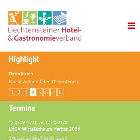
Highlight
Osterferien
Pause während den Osternferien
1
2
3
4
5
6
7
8
Termine
18.08.26-27.10.26, 17:00-21:00
LHGV Wirtefachkurs Herbst 2026
27.02.27-27.04.27, 08:00-21:00