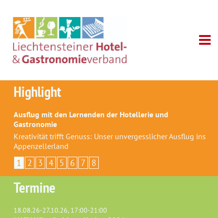
Highlight
Ausflug mit den Lernenden der Hotellerie und
Gastronomie
Kreativität trifft Genuss: Unser unvergesslicher Ausflug ins
Appenzellerland
1
2
3
4
5
6
7
8
Termine
18.08.26-27.10.26, 17:00-21:00