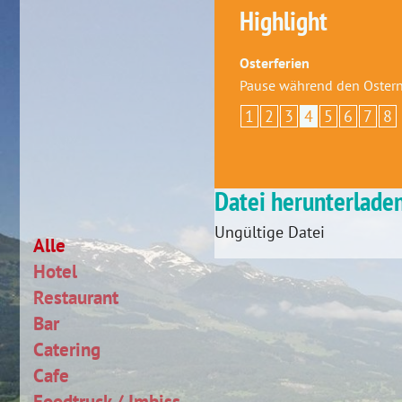
Highlight
Osterferien
Pause während den Ostern
1
2
3
4
5
6
7
8
Datei herunterlade
Ungültige Datei
Alle
Hotel
Restaurant
Bar
Catering
Cafe
Foodtruck / Imbiss