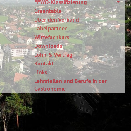
FEWO-Klassifizierung
Greentable
Über den Verband
Labelpartner
Wirtefachkurs
Downloads
Lohn & Vertrag
Kontakt
Links
Lehrstellen und Berufe in der
Gastronomie