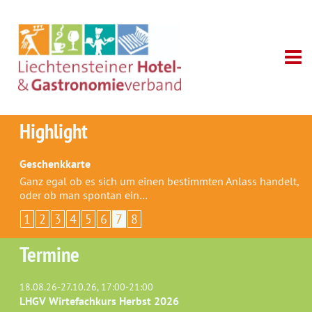
Highlight
Geschenkkarte
Ganz egal ob es sich um einen bestimmten Anlass handelt,
oder ob man spontan ein…
1
2
3
4
5
6
7
8
Termine
18.08.26-27.10.26, 17:00-21:00
LHGV Wirtefachkurs Herbst 2026