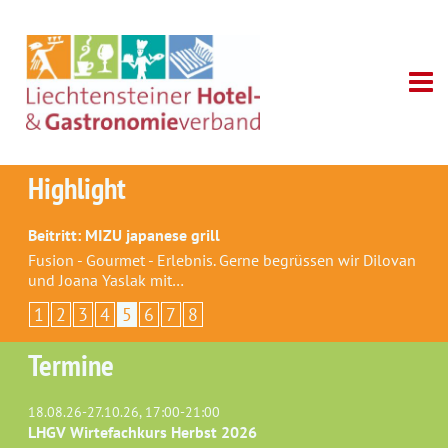
Highlight
Beitritt: MIZU japanese grill
Fusion - Gourmet - Erlebnis. Gerne begrüssen wir Dilovan
und Joana Yaslak mit…
1
2
3
4
5
6
7
8
Termine
18.08.26-27.10.26, 17:00-21:00
LHGV Wirtefachkurs Herbst 2026