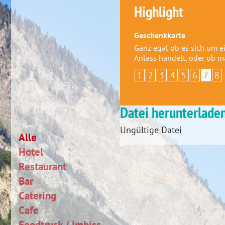
Highlight
Geschenkkarte
Ganz egal ob es sich um 
Anlass handelt, oder ob 
1
2
3
4
5
6
7
8
Datei herunterlade
Ungültige Datei
Alle
Hotel
Restaurant
Bar
Catering
Cafe
Foodtruck / Imbiss