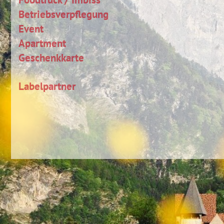
Betriebsverpflegung
Event
Apartment
Geschenkkarte
Labelpartner