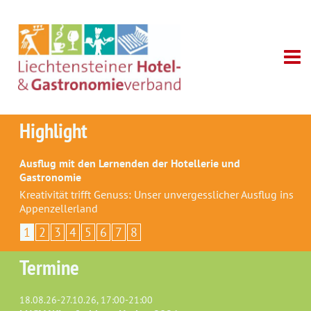
Highlight
Ausflug mit den Lernenden der Hotellerie und
Gastronomie
Kreativität trifft Genuss: Unser unvergesslicher Ausflug ins
Appenzellerland
1
2
3
4
5
6
7
8
Termine
18.08.26-27.10.26, 17:00-21:00