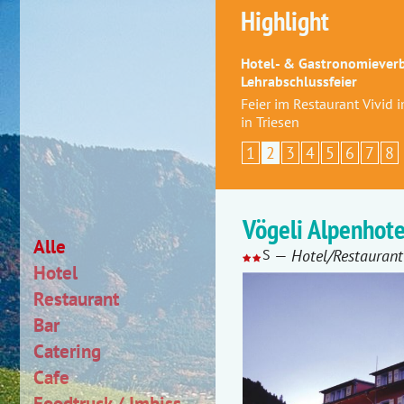
Highlight
Hotel- & Gastronomieverb
Lehrabschlussfeier
Feier im Restaurant Vivid
in Triesen
1
2
3
4
5
6
7
8
Vögeli Alpenhot
Alle
S
—
Hotel/Restaurant (
Hotel
Restaurant
Bar
Catering
Cafe
Foodtruck / Imbiss