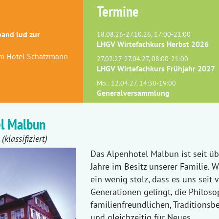
Termine
and lud zur
18.08.26-27.10.26, 17:00-21:00
LHGV Wirtefachkurs Herbst 2026
 im Hotel Schatzmann
27.02.27-27.04.27, 08:00-21:00
LHGV Wirtefachkurs Frühjahr 2027
Mo.. 12.04.27, 14:30-19:00
Generalversammlung
el Malbun
klassifiziert)
Das Alpenhotel Malbun ist seit üb
Jahre im Besitz unserer Familie. W
ein wenig stolz, dass es uns seit v
Generationen gelingt, die Philoso
familienfreundlichen, Traditions
und gleichzeitig für Neues