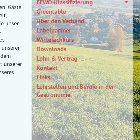
FEWO-Klassifizierung
en. Gäste
Greentable
lt,
Über den Verband
ie unser
Labelpartner
s
Wirtefachkurs
es
t unserer
Downloads
s dem
Lohn & Vertrag
t unserer
Kontakt
nseres
Links
Lehrstellen und Berufe in der
Gastronomie