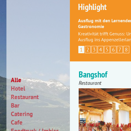
Highlight
Ausflug mit den Lernenden
Gastronomie
Kreativität trifft Genuss: 
Ausflug ins Appenzellerla
1
2
3
4
5
6
7
8
Bangshof
Alle
Restaurant
Hotel
Restaurant
Bar
Catering
Cafe
Foodtruck / Imbiss