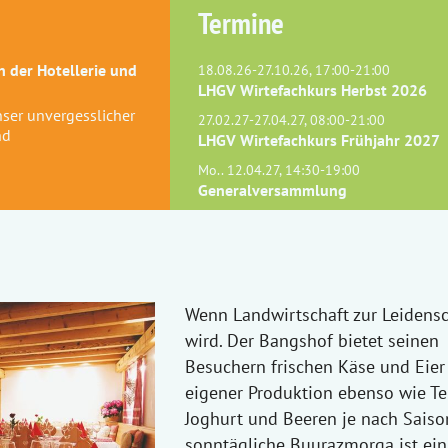
Termine
 der Hotellerie und
18.08.26-27.10.26, 17:00-21:00
LHGV Wirtefachkurs Herbst 2026
Unser unvergesslicher
27.02.27-27.04.27, 08:00-21:00
nd
LHGV Wirtefachkurs Frühjahr 2027
Mo.. 12.04.27, 14:30-19:00
Generalversammlung
Wenn Landwirtschaft zur Leidensc
wird. Der Bangshof bietet seinen
Besuchern frischen Käse und Eier
eigener Produktion ebenso wie Te
Joghurt und Beeren je nach Saiso
sonntägliche Buurazmorga ist ein