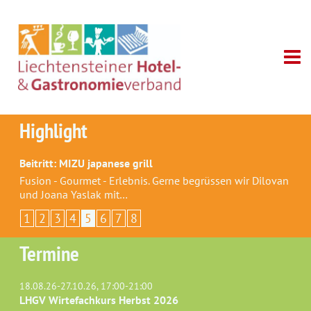
Highlight
Beitritt: MIZU japanese grill
Fusion - Gourmet - Erlebnis. Gerne begrüssen wir Dilovan
und Joana Yaslak mit…
1
2
3
4
5
6
7
8
Termine
18.08.26-27.10.26, 17:00-21:00
LHGV Wirtefachkurs Herbst 2026