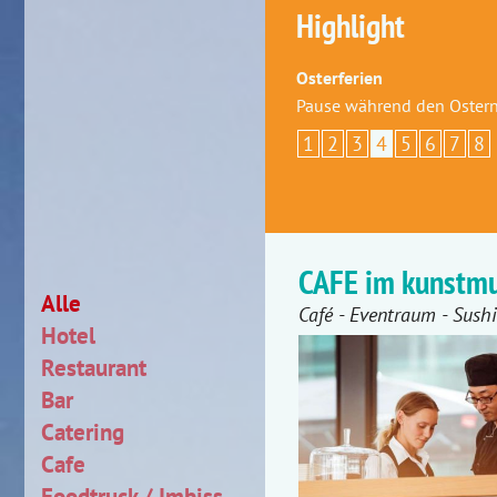
Highlight
Osterferien
Pause während den Ostern
1
2
3
4
5
6
7
8
CAFE im kunstm
Alle
Café - Eventraum - Sushi
Hotel
Restaurant
Bar
Catering
Cafe
Foodtruck / Imbiss