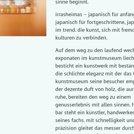
sinne beginnt.
irrasheimas – japanisch für anfän
japanisch für fortgeschrittene, jap
im trend. die kunst, sich mit frem
kulturen zu verbinden.
Auf dem weg zu den laufend wec
exponaten im kunstmuseum liech
besticht ein kunstwerk mit bestän
die schlichte eleganz mit der das
kunstmuseum seine besucher emp
der dezente duft von holz, die au
ruhe, bereiten den weg zu einem
genusserlebnis mit allen sinnen. h
bar steht ein künstler, handwerker
seines fachs. mit schnelligkeit un
präzision gleitet das messer durc