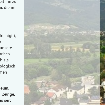
it ihn zu
i, die im
i, nigiri,
h
 unsere
arisch
h als
iologisch
hmen
seum.
– lounge,
s seit