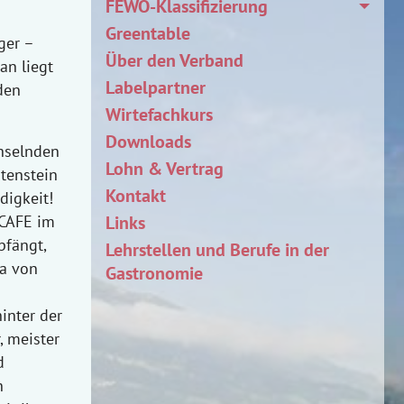
FEWO-Klassifizierung
Greentable
ger –
Über den Verband
an liegt
Labelpartner
den
Wirtefachkurs
Downloads
hselnden
Lohn & Vertrag
tenstein
Kontakt
digkeit!
Links
 CAFE im
fängt,
Lehrstellen und Berufe in der
ra von
Gastronomie
inter der
, meister
d
h