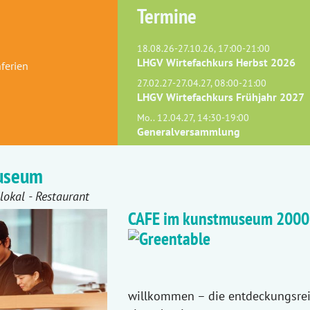
Termine
18.08.26-27.10.26, 17:00-21:00
LHGV Wirtefachkurs Herbst 2026
ferien
27.02.27-27.04.27, 08:00-21:00
LHGV Wirtefachkurs Frühjahr 2027
Mo.. 12.04.27, 14:30-19:00
Generalversammlung
useum
lokal - Restaurant
CAFE im kunstmuseum 2000
willkommen – die entdeckungsrei