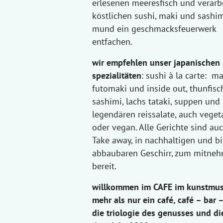
erlesenen meeresfisch und verarbe
köstlichen sushi, maki und sashim
mund ein geschmacksfeuerwerk
entfachen.
wir empfehlen unser japanischen
spezialitäten
: sushi à la carte: mak
futomaki und inside out, thunfisc
sashimi, lachs tataki, suppen und
legendären reissalate, auch veget
oder vegan. Alle Gerichte sind auc
Take away, in nachhaltigen und b
abbaubaren Geschirr, zum mitne
bereit.
willkommen im CAFE im kunstmu
mehr als nur ein café, café – bar 
die triologie des genusses und die