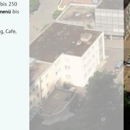
bis 250
 menü
bis
g, Cafe,