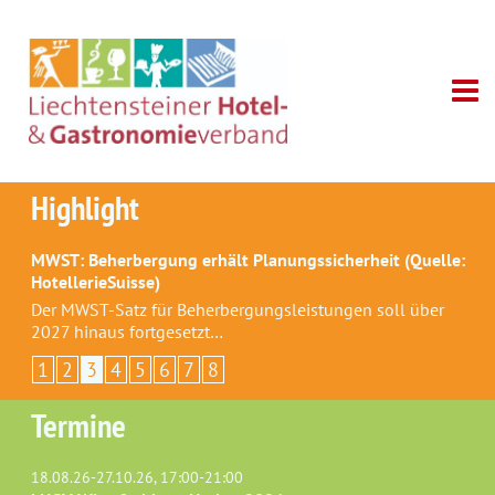
Highlight
MWST: Beherbergung erhält Planungssicherheit (Quelle:
HotellerieSuisse)
Der MWST-Satz für Beherbergungsleistungen soll über
2027 hinaus fortgesetzt…
1
2
3
4
5
6
7
8
Termine
18.08.26-27.10.26, 17:00-21:00