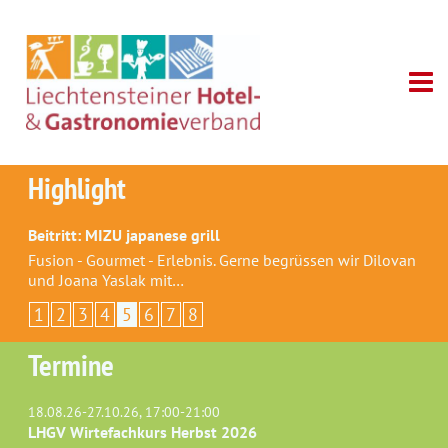
Highlight
Beitritt: MIZU japanese grill
Fusion - Gourmet - Erlebnis. Gerne begrüssen wir Dilovan
und Joana Yaslak mit…
1
2
3
4
5
6
7
8
Termine
18.08.26-27.10.26, 17:00-21:00
LHGV Wirtefachkurs Herbst 2026