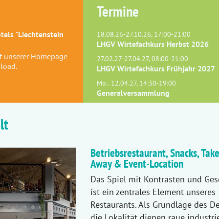
Termine
els "Liechtenstein
18.08.26-27.10.26, 17:00-21:00
LHGV Wirtefachkurs Herbst 2026
uf unserer Homepage
27.02.27-27.04.27, 08:00-21:00
load.
LHGV Wirtefachkurs Frühjahr 2027
Mo.. 12.04.27, 14:30-19:00
Generalversammlung
lt
Betriebsrestaurant, Snacks, Take
Away & Event-Location
Das Spiel mit Kontrasten und Ges
ist ein zentrales Element unseres
Restaurants. Als Grundlage des De
die Lokalität dienen raue industri