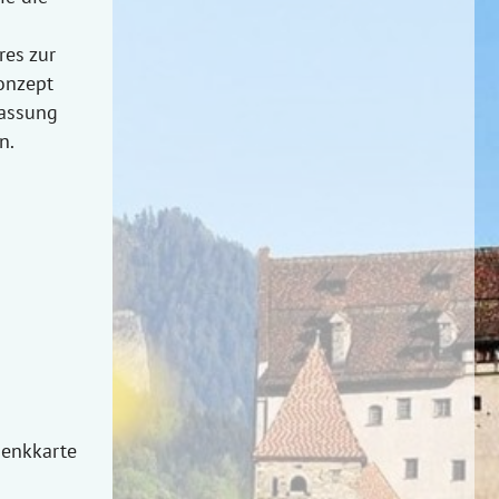
res zur
Konzept
passung
n.
henkkarte