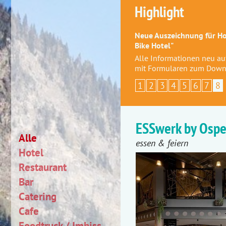
Highlight
Neue Auszeichnung für Hot
Bike Hotel"
Alle Informationen neu a
mit Formularen zum Down
1
2
3
4
5
6
7
8
ESSwerk by Ospe
Alle
essen & feiern
Hotel
Restaurant
Bar
Catering
Cafe
Foodtruck / Imbiss