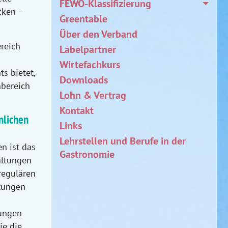
FEWO-Klassifizierung
cken –
Greentable
Über den Verband
reich
Labelpartner
Wirtefachkurs
s bietet,
Downloads
bereich
Lohn & Vertrag
Kontakt
nlichen
Links
Lehrstellen und Berufe in der
 ist das
Gastronomie
altungen
 regulären
ltungen
tungen
ie die