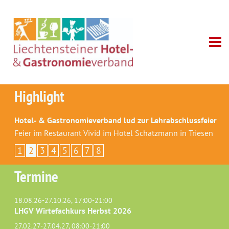
Highlight
Hotel- & Gastronomieverband lud zur Lehrabschlussfeier
Feier im Restaurant Vivid im Hotel Schatzmann in Triesen
1
2
3
4
5
6
7
8
Termine
18.08.26-27.10.26, 17:00-21:00
LHGV Wirtefachkurs Herbst 2026
27.02.27-27.04.27, 08:00-21:00