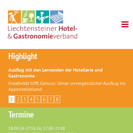
Highlight
Ausflug mit den Lernenden der Hotellerie und
Gastronomie
Kreativität trifft Genuss: Unser unvergesslicher Ausflug ins
Appenzellerland
1
2
3
4
5
6
7
8
Termine
18.08.26-27.10.26, 17:00-21:00