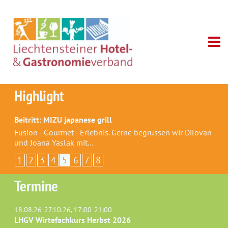
Highlight
Beitritt: MIZU japanese grill
Fusion - Gourmet - Erlebnis. Gerne begrüssen wir Dilovan
und Joana Yaslak mit…
1
2
3
4
5
6
7
8
Termine
18.08.26-27.10.26, 17:00-21:00
LHGV Wirtefachkurs Herbst 2026