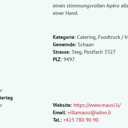
einen stimmungsvollen Apéro all
einer Hand.
Kategorie:
Catering, Foodtruck / I
Gemeinde:
Schaan
Strasse:
Steg, Postfach 3327
PLZ:
9497
r
iertag
r
Website:
https://www.mausi.li/
Email:
villamausi@adon.li
Tel.:
+423 780 90 90