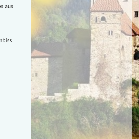
es aus
mbiss