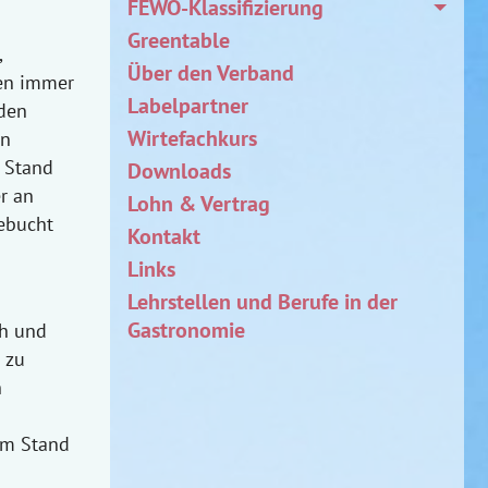
FEWO-Klassifizierung
Greentable
,
Über den Verband
fen immer
Labelpartner
nden
Wirtefachkurs
en
 Stand
Downloads
r an
Lohn & Vertrag
ebucht
Kontakt
Links
Lehrstellen und Berufe in der
Gastronomie
h und
 zu
h
em Stand