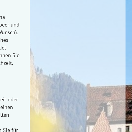
rma
dbeer und
Wunsch).
ches
del
önnen Sie
hzeit,
eit oder
 einen
lten
 Sie für