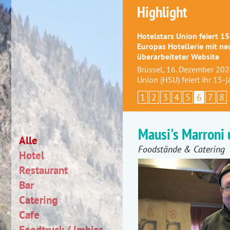
Highlight
Hotelstars Union feiert 15
Europas Hotellerie mit ne
überarbeiteter Website
Brüssel, 16. Dezember 202
Union (HSU) feiert ihr 15-
1
2
3
4
5
6
7
8
Mausi's Marroni 
Alle
Foodstände & Catering
Hotel
Restaurant
Bar
Catering
Cafe
Foodtruck / Imbiss