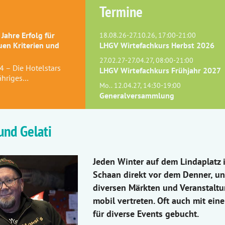
Termine
 Jahre Erfolg für
18.08.26-27.10.26, 17:00-21:00
uen Kriterien und
LHGV Wirtefachkurs Herbst 2026
27.02.27-27.04.27, 08:00-21:00
4 – Die Hotelstars
LHGV Wirtefachkurs Frühjahr 2027
jähriges…
Mo.. 12.04.27, 14:30-19:00
Generalversammlung
und Gelati
Jeden Winter auf dem Lindaplatz 
Schaan direkt vor dem Denner, u
diversen Märkten und Veranstalt
mobil vertreten. Oft auch mit ein
für diverse Events gebucht.