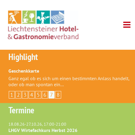
Highlight
Geschenkkarte
Ganz egal ob es sich um einen bestimmten Anlass handelt,
oder ob man spontan ein…
1
2
3
4
5
6
7
8
Termine
18.08.26-27.10.26, 17:00-21:00
LHGV Wirtefachkurs Herbst 2026