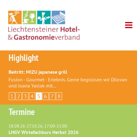
Highlight
Beitritt: MIZU japanese grill
Fusion - Gourmet - Erlebnis. Gerne begrüssen wir Dilovan
und Joana Yaslak mit…
1
2
3
4
5
6
7
8
Termine
18.08.26-27.10.26, 17:00-21:00
LHGV Wirtefachkurs Herbst 2026