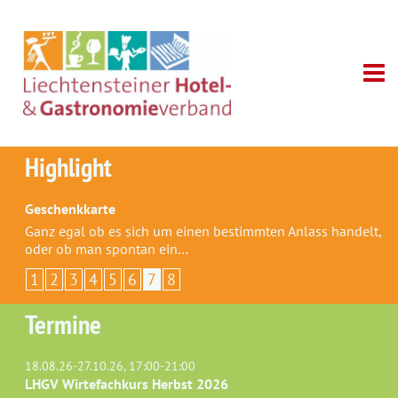
Highlight
Geschenkkarte
Ganz egal ob es sich um einen bestimmten Anlass handelt,
oder ob man spontan ein…
1
2
3
4
5
6
7
8
Termine
18.08.26-27.10.26, 17:00-21:00
LHGV Wirtefachkurs Herbst 2026