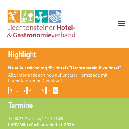
Highlight
Neue Auszeichnung für Hotels "Liechtenstein Bike Hotel"
Alle Informationen neu auf unserer Homepage mit
Formularen zum Download.
1
2
3
4
5
6
7
8
Termine
18.08.26-27.10.26, 17:00-21:00
LHGV Wirtefachkurs Herbst 2026