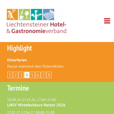
Highlight
Osterferien
Pause während den Osternferien
1
2
3
4
5
6
7
8
Termine
18.08.26-27.10.26, 17:00-21:00
LHGV Wirtefachkurs Herbst 2026
27.02.27-27.04.27, 08:00-21:00