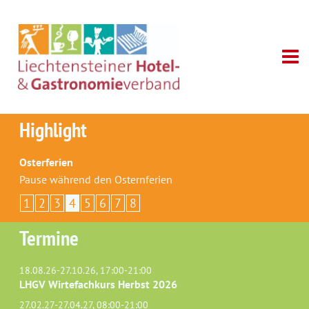
Highlight
Osterferien
Pause während den Osternferien
1
2
3
4
5
6
7
8
Termine
18.08.26-27.10.26, 17:00-21:00
LHGV Wirtefachkurs Herbst 2026
27.02.27-27.04.27, 08:00-21:00