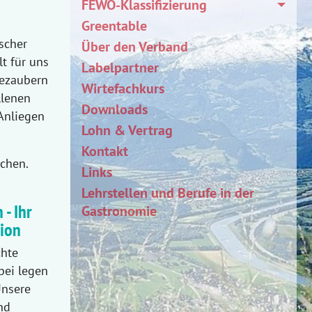
FEWO-Klassifizierung
Greentable
ischer
Über den Verband
lt für uns
Labelpartner
bezaubern
Wirtefachkurs
llenen
Downloads
 Anliegen
Lohn & Vertrag
Kontakt
chen.
Links
Lehrstellen und Berufe in der
 - Ihr
Gastronomie
tion
chte
bei legen
Unsere
nd