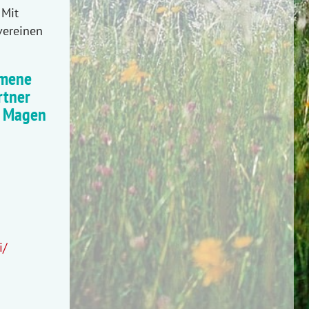
 Mit
vereinen
omene
rtner
n Magen
i/