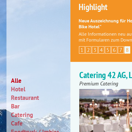
Highlight
Neue Auszeichnung für Hot
Bike Hotel"
Alle Informationen neu a
mit Formularen zum Down
1
2
3
4
5
6
7
8
Catering 42 AG, 
Alle
Premium Catering
Hotel
Restaurant
Bar
Catering
Cafe
Foodtruck / Imbiss