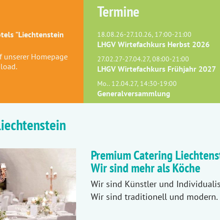
Termine
els "Liechtenstein
18.08.26-27.10.26, 17:00-21:00
LHGV Wirtefachkurs Herbst 2026
uf unserer Homepage
27.02.27-27.04.27, 08:00-21:00
load.
LHGV Wirtefachkurs Frühjahr 2027
Mo.. 12.04.27, 14:30-19:00
Generalversammlung
Liechtenstein
Premium Catering Liechtenst
Wir sind mehr als Köche
Wir sind Künstler und Individualis
Wir sind traditionell und modern.