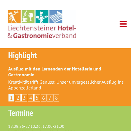
Highlight
Ausflug mit den Lernenden der Hotellerie und
Gastronomie
Kreativität trifft Genuss: Unser unvergesslicher Ausflug ins
Appenzellerland
1
2
3
4
5
6
7
8
Termine
18.08.26-27.10.26, 17:00-21:00