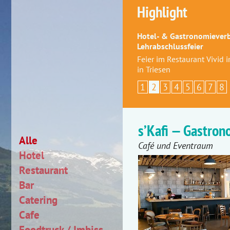
Highlight
Hotel- & Gastronomieverb
Lehrabschlussfeier
Feier im Restaurant Vivid
in Triesen
1
2
3
4
5
6
7
8
s’Kafi — Gastro
Alle
Café und Eventraum
Hotel
Restaurant
Bar
Catering
Cafe
Foodtruck / Imbiss