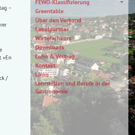
FEWO-Klassifizierung
tag –
Greentable
Über den Verband
rer
Labelpartner
Wirtefachkurs
Downloads
e
Lohn & Vertrag
t «En
Kontakt
Links
ck /
Lehrstellen und Berufe in der
Gastronomie