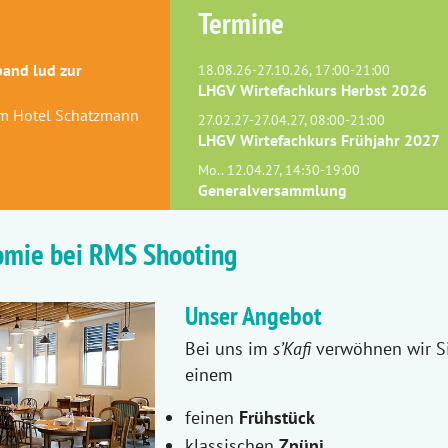
Termine
and lud zur
18.08.26-27.10.26, 17:00-21:00
LHGV Wirtefachkurs Herbst 2026
 im Hotel Schatzmann
27.02.27-27.04.27, 08:00-21:00
LHGV Wirtefachkurs Frühjahr 2027
Mo.. 12.04.27, 14:30-19:00
Generalversammlung
nomie bei RMS Shooting
Unser Angebot
Bei uns im
s’Kafi
verwöhnen wir Si
einem
feinen
Frühstück
klassischen
Znüni