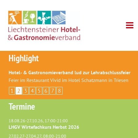
Highlight
Hotel- & Gastronomieverband lud zur Lehrabschlussfeier
Feier im Restaurant Vivid im Hotel Schatzmann in Triesen
1
2
3
4
5
6
7
8
Termine
18.08.26-27.10.26, 17:00-21:00
LHGV Wirtefachkurs Herbst 2026
27.02.27-27.04.27, 08:00-21:00