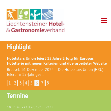
Highlight
Hotelstars Union feiert 15 Jahre Erfolg für Europas
Hotellerie mit neuen Kriterien und überarbeiteter Website
Brüssel, 16. Dezember 2024 – Die Hotelstars Union (HSU)
feiert ihr 15-jähriges…
1
2
3
4
5
6
7
8
Termine
18.08.26-27.10.26, 17:00-21:00