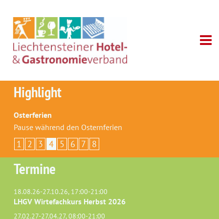
Highlight
Osterferien
Pause während den Osternferien
1
2
3
4
5
6
7
8
Termine
18.08.26-27.10.26, 17:00-21:00
LHGV Wirtefachkurs Herbst 2026
27.02.27-27.04.27, 08:00-21:00