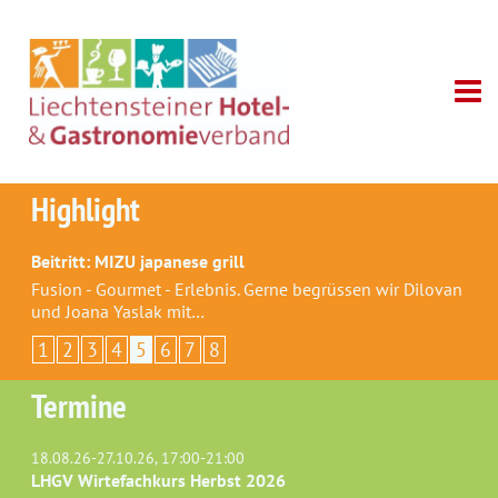
Highlight
Beitritt: MIZU japanese grill
Fusion - Gourmet - Erlebnis. Gerne begrüssen wir Dilovan
und Joana Yaslak mit…
1
2
3
4
5
6
7
8
Termine
18.08.26-27.10.26, 17:00-21:00
LHGV Wirtefachkurs Herbst 2026