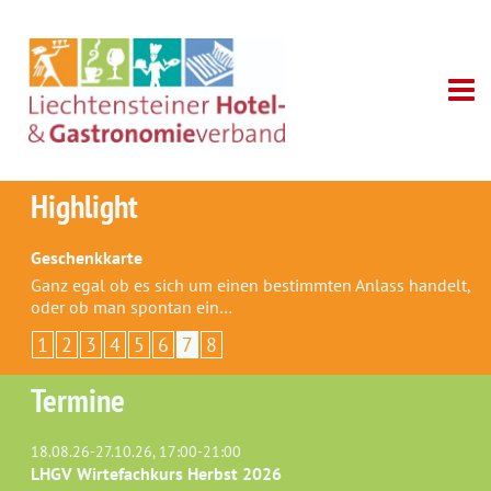
Highlight
Geschenkkarte
Ganz egal ob es sich um einen bestimmten Anlass handelt,
oder ob man spontan ein…
1
2
3
4
5
6
7
8
Termine
18.08.26-27.10.26, 17:00-21:00
LHGV Wirtefachkurs Herbst 2026