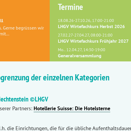
Termine
ll
18.08.26-27.10.26, 17:00-21:00
LHGV Wirtefachkurs Herbst 2026
s. Gerne begrüssen wir
 mit…
27.02.27-27.04.27, 08:00-21:00
LHGV Wirtefachkurs Frühjahr 2027
Mo.. 12.04.27, 14:30-19:00
Generalversammlung
bgrenzung der einzelnen Kategorien
 Liechtenstein ©LHGV
erer Partners:
Hotellerie Suisse: Die Hotelsterne
.h. die Einrichtungen, die für die übliche Aufenthaltsdaue