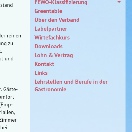
FEWO-Klassifizierung
ustand
Greentable
Über den Verband
Labelpartner
er reinen
Wirtefachkurs
ung zu
Downloads
.
Lohn & Vertrag
ät und
Kontakt
Links
Lehrstellen und Berufe in der
Gastronomie
. Gäste-
omfort
 (Emp-
ialien,
 Zimmer
 bei