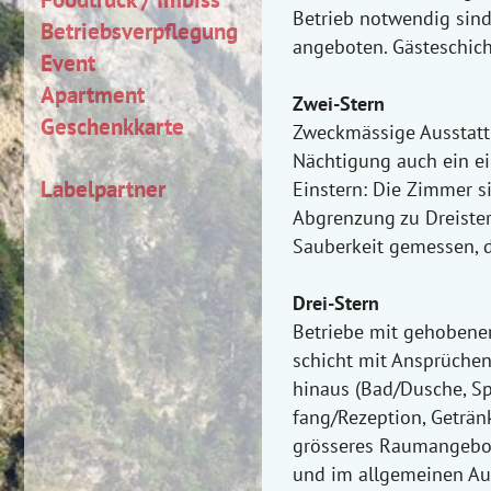
Betrieb notwendig sin
Betriebsverpflegung
angeboten. Gästeschich
Event
Apartment
Zwei-Stern
Geschenkkarte
Zweckmässige Ausstattu
Nächtigung auch ein ei
Labelpartner
Einstern: Die Zimmer s
Abgrenzung zu Dreistern
Sauberkeit gemessen, d
Drei-Stern
Betriebe mit gehobener
schicht mit Ansprüche
hinaus (Bad/Dusche, Sp
fang/Rezeption, Getränk
grösseres Raumangebot,
und im allgemeinen Auf