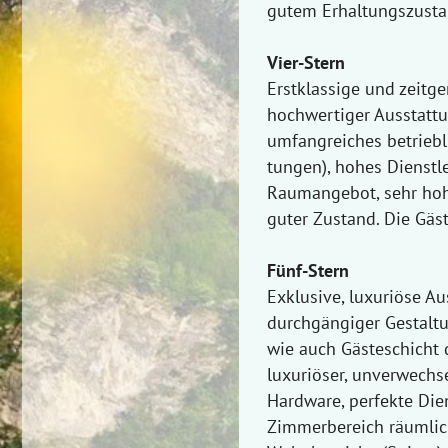
gutem Erhaltungszustan
Vier-Stern
Erstklassige und zeitg
hochwertiger Ausstattun
umfangreiches betriebli
tungen), hohes Dienstl
Raumangebot, sehr hoh
guter Zustand. Die Gäs
Fünf-Stern
Exklusive, luxuriöse Au
durchgängiger Gestaltu
wie auch Gästeschicht d
luxuriöser, unverwechs
Hardware, perfekte Die
Zimmerbereich räumlich