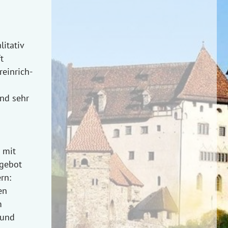
itativ
t
reinrich-
nd sehr
 mit
ngebot
rn:
en
m
 und