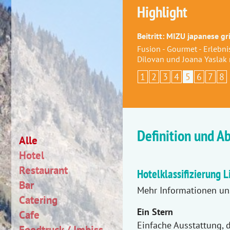
Highlight
Beitritt: MIZU japanese gri
Fusion - Gourmet - Erlebni
Dilovan und Joana Yaslak
1
2
3
4
5
6
7
8
Definition und A
Alle
Hotel
Restaurant
Hotelklassifizierung
Bar
Mehr Informationen uns
Catering
Ein Stern
Cafe
Einfache Ausstattung, d
Foodtruck / Imbiss