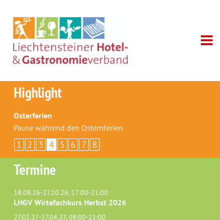
Highlight
Osterferien
Pause während den Osternferien
1
2
3
4
5
6
7
8
Termine
18.08.26-27.10.26, 17:00-21:00
LHGV Wirtefachkurs Herbst 2026
27.02.27-27.04.27, 08:00-21:00