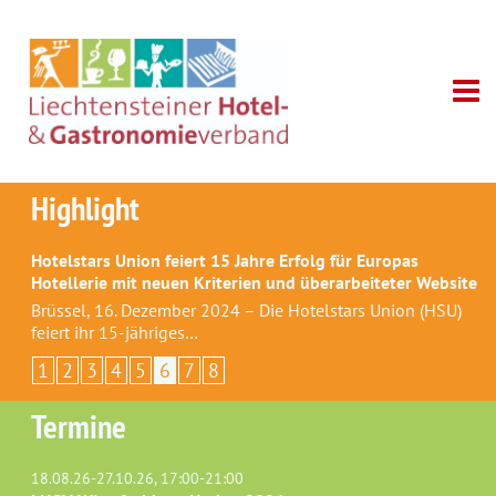
Highlight
Hotelstars Union feiert 15 Jahre Erfolg für Europas
Hotellerie mit neuen Kriterien und überarbeiteter Website
Brüssel, 16. Dezember 2024 – Die Hotelstars Union (HSU)
feiert ihr 15-jähriges…
1
2
3
4
5
6
7
8
Termine
18.08.26-27.10.26, 17:00-21:00