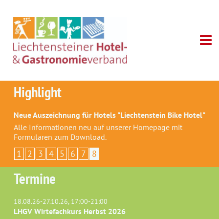
Highlight
Neue Auszeichnung für Hotels "Liechtenstein Bike Hotel"
Alle Informationen neu auf unserer Homepage mit
Formularen zum Download.
1
2
3
4
5
6
7
8
Termine
18.08.26-27.10.26, 17:00-21:00
LHGV Wirtefachkurs Herbst 2026