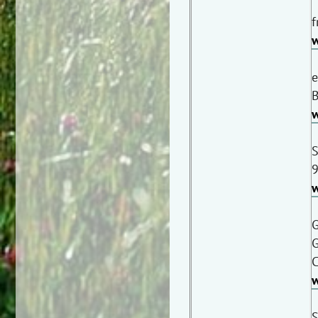
f
w
e
B
w
S
9
w
G
G
C
w
S