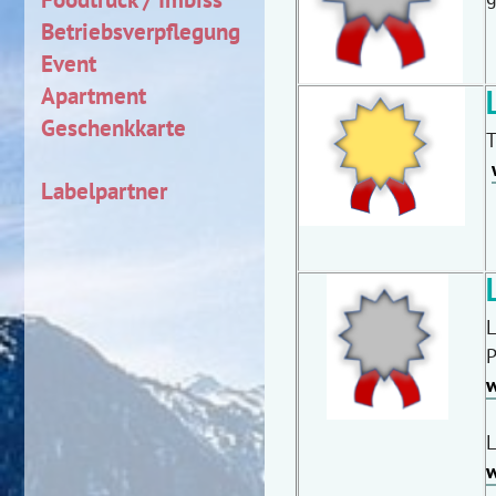
Betriebsverpflegung
Event
Apartment
Geschenkkarte
T
Labelpartner
L
P
w
L
w