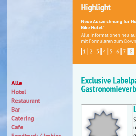
Highlight
Neue Auszeichnung für Hot
Bike Hotel"
Alle Informationen neu a
mit Formularen zum Down
1
2
3
4
5
6
7
8
Exclusive Labelp
Alle
Gastronomiever
Hotel
Restaurant
Bar
Catering
S
Cafe
u
Foodtruck / Imbiss
g