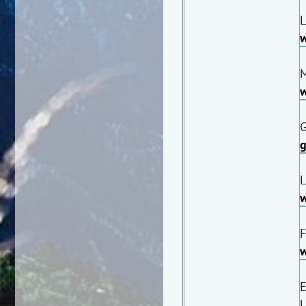
L
w
M
w
G
g
L
F
w
E
L