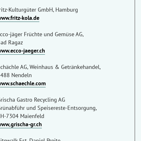
ritz-Kulturgüter GmbH, Hamburg
ww.fritz-kola.de
cco-jäger Früchte und Gemüse AG,
ad Ragaz
ww.ecco-jaeger.ch
chächle AG, Weinhaus & Getränkehandel,
488 Nendeln
ww.schaechle.com
rischa Gastro Recycling AG
rünabführ und Speisereste-Entsorgung,
H-7304 Maienfeld
ww,grischa-gr.ch
itewalk Est. Daniel Preite,