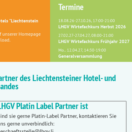
Termine
els "Liechtenstein
18.08.26-27.10.26, 17:00-21:00
LHGV Wirtefachkurs Herbst 2026
uf unserer Homepage
27.02.27-27.04.27, 08:00-21:00
load.
LHGV Wirtefachkurs Frühjahr 2027
Mo.. 12.04.27, 14:30-19:00
Generalversammlung
artner des Liechtensteiner Hotel- und
bandes
LHGV Platin Label Partner ist
ind sie gerne Platin-Label Partner, kontaktieren Sie
ns gerne unverbindlich:
eschaeftsstelle@lhgv.li