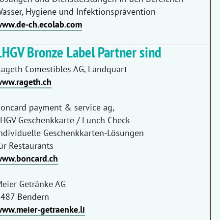
asser, Hygiene und Infektionsprävention
ww.de-ch.ecolab.com
LHGV Bronze Label Partner sind
ageth Comestibles AG, Landquart
ww.rageth.ch
oncard payment & service ag,
HGV Geschenkkarte / Lunch Check
ndividuelle Geschenkkarten-Lösungen
ür Restaurants
ww.boncard.ch
eier Getränke AG
487 Bendern
ww.meier-getraenke.li