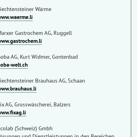
iechtensteiner Wärme
ww.waerme.li
arxer Gastrochem AG, Ruggell
ww.gastrochem.li
oba AG, Kurt Widmer, Gontenbad
oba-welt.ch
iechtensteiner Brauhaus AG, Schaan
w
ww.brauhaus.li
ix AG, Grosswäscherei, Balzers
ww.fixag.li
colab (Schweiz) Gmbh
ösungen und Dienstleistungen in den Bereichen