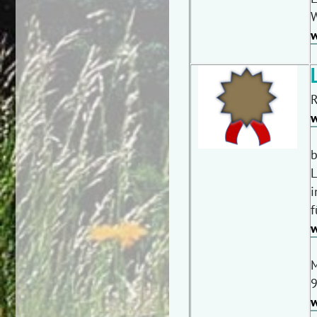
W
w
R
w
b
L
i
f
w
M
9
w