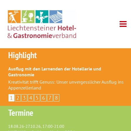
Highlight
Ausflug mit den Lernenden der Hotellerie und
Gastronomie
Kreativität trifft Genuss: Unser unvergesslicher Ausflug ins
Appenzellerland
1
2
3
4
5
6
7
8
Termine
18.08.26-27.10.26, 17:00-21:00