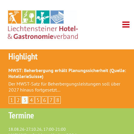
Highlight
MWST: Beherbergung erhält Planungssicherheit (Quelle:
HotellerieSuisse)
Der MWST-Satz für Beherbergungsleistungen soll über
2027 hinaus fortgesetzt…
1
2
3
4
5
6
7
8
Termine
18.08.26-27.10.26, 17:00-21:00