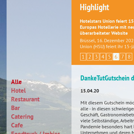
Highlight
Hotelstars Union feiert 15
Europas Hotellerie mit ne
überarbeiteter Website
Brüssel, 16. Dezember 202
Union (HSU) feiert ihr 15-
1
2
3
4
5
6
7
8
DankeTutGutschein d
Alle
Hotel
15.04.20
Restaurant
Mit diesem Gutschein möch
Bar
alle - in diesen schwieri
Geschäft, Gastronomiebetri
Catering
viele Selbständige, Arbei
Cafe
Pandemie besonders hart b
Unternehmen und deren Mit
Foodtruck / Imbiss