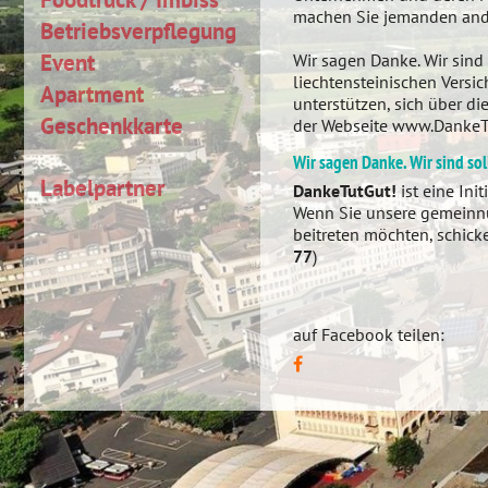
machen Sie jemanden and
Betriebsverpflegung
Event
Wir sagen Danke. Wir sind 
liechtensteinischen Versi
Apartment
unterstützen, sich über di
Geschenkkarte
der Webseite www.DankeTut
Wir sagen Danke. Wir sind so
Labelpartner
DankeTutGut!
ist eine Ini
Wenn Sie unsere gemeinnütz
beitreten möchten, schicke
77
)
auf Facebook teilen: