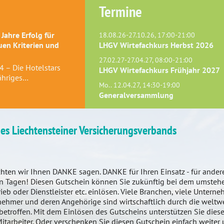
Termine
 Jahre Erfolg für
18.08.26-27.10.26, 17:00-21:00
uen Kriterien und
LHGV Wirtefachkurs Herbst 2026
27.02.27-27.04.27, 08:00-21:00
4 – Die Hotelstars
LHGV Wirtefachkurs Frühjahr 2027
jähriges…
Mo.. 12.04.27, 14:30-19:00
Generalversammlung
es Liechtensteiner Versicherungsverbands
ten wir Ihnen DANKE sagen. DANKE für Ihren Einsatz - für andere
gen Tagen! Diesen Gutschein können Sie zukünftig bei dem umste
eb oder Dienstleister etc. einlösen. Viele Branchen, viele Untern
tnehmer und deren Angehörige sind wirtschaftlich durch die weltw
etroffen. Mit dem Einlösen des Gutscheins unterstützen Sie dies
arbeiter. Oder verschenken Sie diesen Gutschein einfach weiter