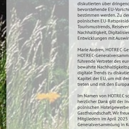
diskutierten über dringen
bevorstehende EU-Vorschri
bestimmen werden. Zu den
polnischen EU-Ratspräside
Tourismustrends, Reiseve
Nachhaltigkeit, Digitalisi
Entwicklungen mit Auswir
Marie Audren, HOTREC-Gene
HOTREC-Generalversammlun
führende Vertreter des eu
bewährte Nachhaltigkeits
digitale Trends zu diskuti
Kapitel der EU, um mit d
treten und mit den Europ
Im Namen von HOTREC schl
herzlicher Dank gilt der 
polnischen Hotelgewerbes
Gastfreundschaft. Wir fre
Mitgliedern im April 2025
Generalversammlung in K