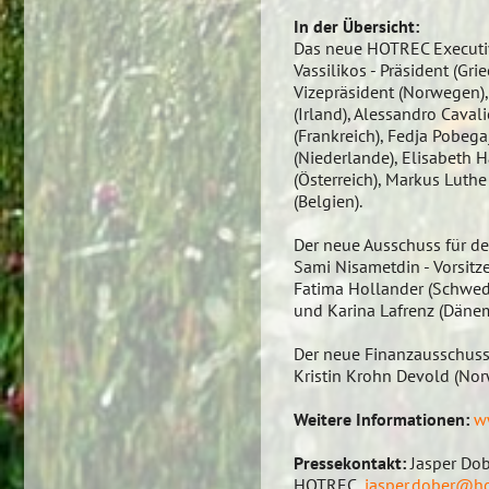
In der Übersicht:
Das neue HOTREC Executi
Vassilikos - Präsident (Gr
Vizepräsident (Norwegen),
(Irland), Alessandro Cavali
(Frankreich), Fedja Pobeg
(Niederlande), Elisabeth 
(Österreich), Markus Luth
(Belgien).
Der neue Ausschuss für de
Sami Nisametdin - Vorsitzen
Fatima Hollander (Schwede
und Karina Lafrenz (Dänem
Der neue Finanzausschuss:
Kristin Krohn Devold (Nor
Weitere Informationen:
w
Pressekontakt:
Jasper Dob
HOTREC,
jasper.dober@ho