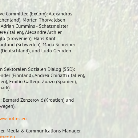
ve Committee (ExCom): Alexandros
iechenland), Morten Thorvaldsen -
 Adrian Cummins - Schatzmeister
ere (Italien), Alexandre Archier
ajlo (Slowenien), Hans Kant
Haglund (Schweden), Maria Schreiner
e (Deutschland), und Ludo Geurden
n Sektoralen Sozialen Dialog (SSD):
der (Finnland), Andrea Chiriatti (Italien),
n), Emilio Gallego Zuazo (Spanien),
ark).
 Bernard Zenzerović (Kroatien) und
wegen).
ww.hotrec.eu
er, Media & Communications Manager,
trec.eu