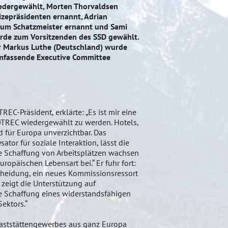
edergewählt, Morten Thorvaldsen
zepräsidenten ernannt, Adrian
zum Schatzmeister ernannt und Sami
rde zum Vorsitzenden des SSD gewählt.
r Markus Luthe (Deutschland) wurde
umfassende Executive Committee
REC-Präsident, erklärte: „Es ist mir eine
OTREC wiedergewählt zu werden. Hotels,
d für Europa unverzichtbar. Das
ator für soziale Interaktion, lässt die
ie Schaffung von Arbeitsplätzen wachsen
uropäischen Lebensart bei.“ Er fuhr fort:
heidung, ein neues Kommissionsressort
 zeigt die Unterstützung auf
e Schaffung eines widerstandsfähigen
ektors.“
Gaststättengewerbes aus ganz Europa