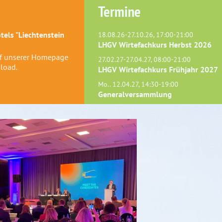
Termine
els "Liechtenstein
18.08.26-27.10.26, 17:00-21:00
LHGV Wirtefachkurs Herbst 2026
uf unserer Homepage
27.02.27-27.04.27, 08:00-21:00
load.
LHGV Wirtefachkurs Frühjahr 2027
Mo.. 12.04.27, 14:30-19:00
Generalversammlung