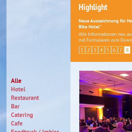
Highlight
Neue Auszeichnung für Hot
Bike Hotel"
Alle Informationen neu a
mit Formularen zum Down
1
2
3
4
5
6
7
8
Alle
Hotel
Restaurant
Bar
Catering
Cafe
Foodtruck / Imbiss