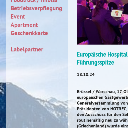
Betriebsverpflegung
Event
Apartment
Geschenkkarte
Labelpartner
Europäische Hospital
Führungsspitze
18.10.24
Brüssel / Warschau, 17. O
europäischen Gastgewerb
Generalversammlung vo
Präsidenten von HOTREC,
den Ausschuss für den Sek
routinemäßig neu zu wähl
(Griechenland) wurde eins