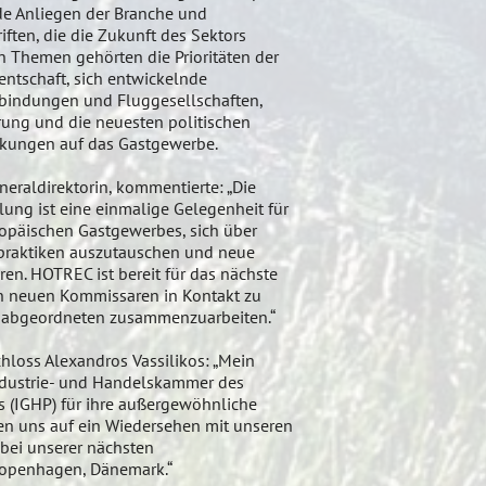
de Anliegen der Branche und
ften, die die Zukunft des Sektors
 Themen gehörten die Prioritäten der
ntschaft, sich entwickelnde
rbindungen und Fluggesellschaften,
erung und die neuesten politischen
kungen auf das Gastgewerbe.
raldirektorin, kommentierte: „Die
g ist eine einmalige Gelegenheit für
ropäischen Gastgewerbes, sich über
praktiken auszutauschen und neue
eren. HOTREC ist bereit für das nächste
en neuen Kommissaren in Kontakt zu
aabgeordneten zusammenzuarbeiten.“
oss Alexandros Vassilikos: „Mein
Industrie- und Handelskammer des
 (IGHP) für ihre außergewöhnliche
uen uns auf ein Wiedersehen mit unseren
 bei unserer nächsten
openhagen, Dänemark.“