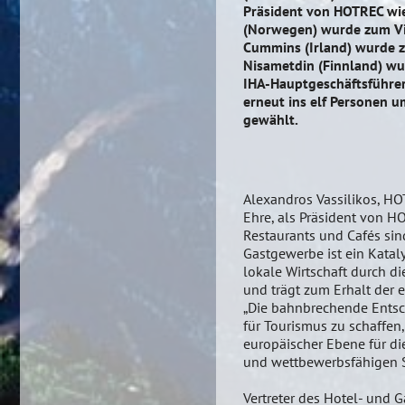
Präsident von HOTREC wi
(Norwegen) wurde zum Vi
Cummins (Irland) wurde 
Nisametdin (Finnland) wu
IHA-Hauptgeschäftsführe
erneut ins elf Personen 
gewählt.
Alexandros Vassilikos, HOT
Ehre, als Präsident von H
Restaurants und Cafés sin
Gastgewerbe ist ein Katalys
lokale Wirtschaft durch d
und trägt zum Erhalt der e
„Die bahnbrechende Entsc
für Tourismus zu schaffen,
europäischer Ebene für di
und wettbewerbsfähigen S
Vertreter des Hotel- und 