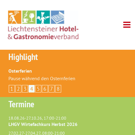
Highlight
Osterferien
Pause während den Osternferien
1
2
3
4
5
6
7
8
Termine
18.08.26-27.10.26, 17:00-21:00
LHGV Wirtefachkurs Herbst 2026
27.02.27-27.04.27, 08:00-21:00