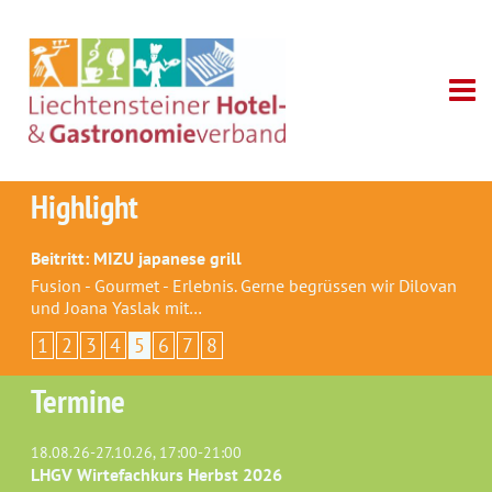
Highlight
Beitritt: MIZU japanese grill
Fusion - Gourmet - Erlebnis. Gerne begrüssen wir Dilovan
und Joana Yaslak mit…
1
2
3
4
5
6
7
8
Termine
18.08.26-27.10.26, 17:00-21:00
LHGV Wirtefachkurs Herbst 2026