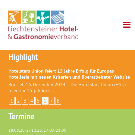
Highlight
Hotelstars Union feiert 15 Jahre Erfolg für Europas
Hotellerie mit neuen Kriterien und überarbeiteter Website
Brüssel, 16. Dezember 2024 – Die Hotelstars Union (HSU)
feiert ihr 15-jähriges…
1
2
3
4
5
6
7
8
Termine
18.08.26-27.10.26, 17:00-21:00