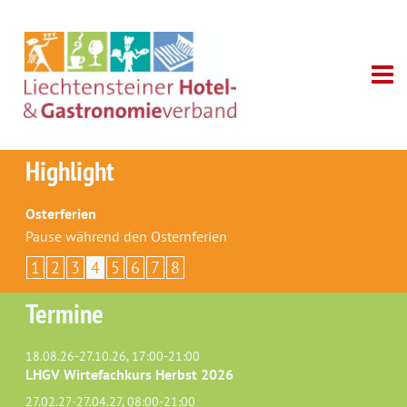
Highlight
Osterferien
Pause während den Osternferien
1
2
3
4
5
6
7
8
Termine
18.08.26-27.10.26, 17:00-21:00
LHGV Wirtefachkurs Herbst 2026
27.02.27-27.04.27, 08:00-21:00