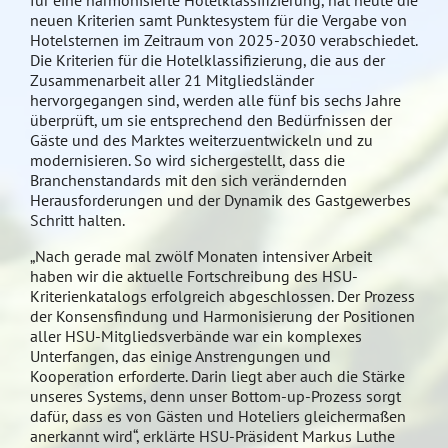
für eine harmonisierte Hotelklassifizierung, hat heute die
neuen Kriterien samt Punktesystem für die Vergabe von
Hotelsternen im Zeitraum von 2025-2030 verabschiedet.
Die Kriterien für die Hotelklassifizierung, die aus der
Zusammenarbeit aller 21 Mitgliedsländer
hervorgegangen sind, werden alle fünf bis sechs Jahre
überprüft, um sie entsprechend den Bedürfnissen der
Gäste und des Marktes weiterzuentwickeln und zu
modernisieren. So wird sichergestellt, dass die
Branchenstandards mit den sich verändernden
Herausforderungen und der Dynamik des Gastgewerbes
Schritt halten.
„Nach gerade mal zwölf Monaten intensiver Arbeit
haben wir die aktuelle Fortschreibung des HSU-
Kriterienkatalogs erfolgreich abgeschlossen. Der Prozess
der Konsensfindung und Harmonisierung der Positionen
aller HSU-Mitgliedsverbände war ein komplexes
Unterfangen, das einige Anstrengungen und
Kooperation erforderte. Darin liegt aber auch die Stärke
unseres Systems, denn unser Bottom-up-Prozess sorgt
dafür, dass es von Gästen und Hoteliers gleichermaßen
anerkannt wird“, erklärte HSU-Präsident Markus Luthe