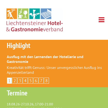
Highlight
Ausflug mit den Lernenden der Hotellerie und
Gastronomie
Kreativität trifft Genuss: Unser unvergesslicher Ausflug ins
Appenzellerland
1
2
3
4
5
6
7
8
Termine
18.08.26-27.10.26, 17:00-21:00