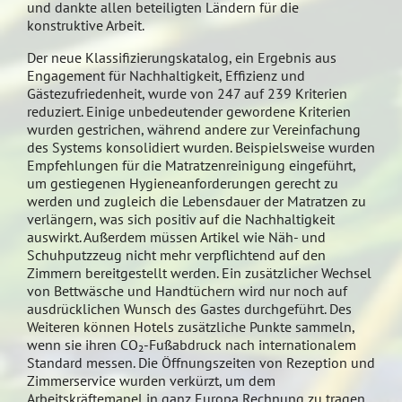
und dankte allen beteiligten Ländern für die
konstruktive Arbeit.
Der neue Klassifizierungskatalog, ein Ergebnis aus
Engagement für Nachhaltigkeit, Effizienz und
Gästezufriedenheit, wurde von 247 auf 239 Kriterien
reduziert. Einige unbedeutender gewordene Kriterien
wurden gestrichen, während andere zur Vereinfachung
des Systems konsolidiert wurden. Beispielsweise wurden
Empfehlungen für die Matratzenreinigung eingeführt,
um gestiegenen Hygieneanforderungen gerecht zu
werden und zugleich die Lebensdauer der Matratzen zu
verlängern, was sich positiv auf die Nachhaltigkeit
auswirkt. Außerdem müssen Artikel wie Näh- und
Schuhputzzeug nicht mehr verpflichtend auf den
Zimmern bereitgestellt werden. Ein zusätzlicher Wechsel
von Bettwäsche und Handtüchern wird nur noch auf
ausdrücklichen Wunsch des Gastes durchgeführt. Des
Weiteren können Hotels zusätzliche Punkte sammeln,
wenn sie ihren CO₂-Fußabdruck nach internationalem
Standard messen. Die Öffnungszeiten von Rezeption und
Zimmerservice wurden verkürzt, um dem
Arbeitskräftemanel in ganz Europa Rechnung zu tragen.