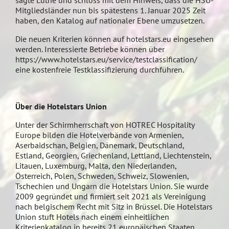
sagte Luthe und schloss mit dem Hinweis, dass die HSU-
Mitgliedsländer nun bis spätestens 1. Januar 2025 Zeit
haben, den Katalog auf nationaler Ebene umzusetzen.
Die neuen Kriterien können auf hotelstars.eu eingesehen
werden. Interessierte Betriebe können über
https://www.hotelstars.eu/service/testclassification/
eine kostenfreie Testklassifizierung durchführen.
Über die Hotelstars Union
Unter der Schirmherrschaft von HOTREC Hospitality
Europe bilden die Hotelverbände von Armenien,
Aserbaidschan, Belgien, Dänemark, Deutschland,
Estland, Georgien, Griechenland, Lettland, Liechtenstein,
Litauen, Luxemburg, Malta, den Niederlanden,
Österreich, Polen, Schweden, Schweiz, Slowenien,
Tschechien und Ungarn die Hotelstars Union. Sie wurde
2009 gegründet und firmiert seit 2021 als Vereinigung
nach belgischem Recht mit Sitz in Brüssel. Die Hotelstars
Union stuft Hotels nach einem einheitlichen
Kriterienkatalog in bereits 21 europäischen Staaten