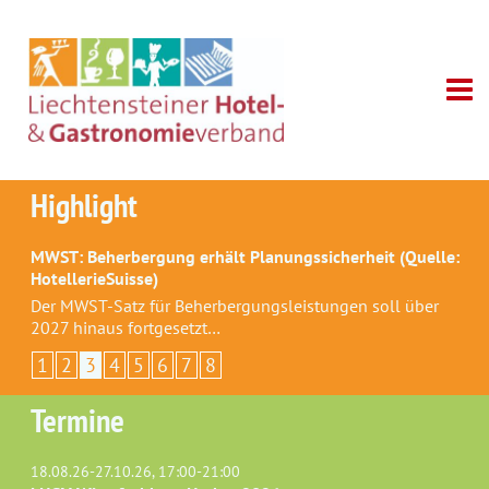
Highlight
MWST: Beherbergung erhält Planungssicherheit (Quelle:
HotellerieSuisse)
Der MWST-Satz für Beherbergungsleistungen soll über
2027 hinaus fortgesetzt…
1
2
3
4
5
6
7
8
Termine
18.08.26-27.10.26, 17:00-21:00