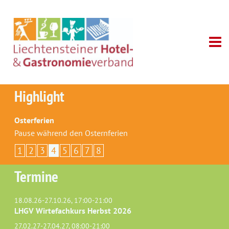
Highlight
Osterferien
Pause während den Osternferien
1
2
3
4
5
6
7
8
Termine
18.08.26-27.10.26, 17:00-21:00
LHGV Wirtefachkurs Herbst 2026
27.02.27-27.04.27, 08:00-21:00