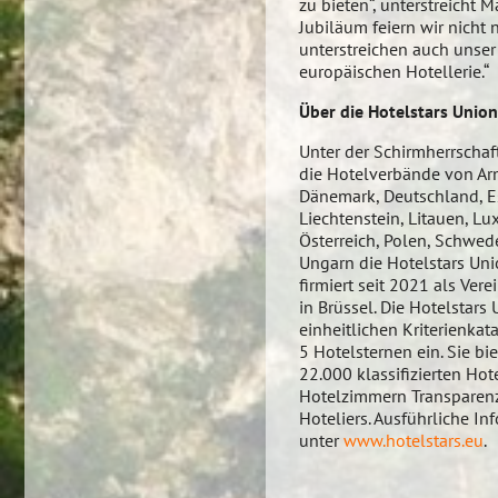
zu bieten“, unterstreicht 
Jubiläum feiern wir nicht
unterstreichen auch unser
europäischen Hotellerie.“
Über die Hotelstars Union
Unter der Schirmherrschaf
die Hotelverbände von Arm
Dänemark, Deutschland, Es
Liechtenstein, Litauen, L
Österreich, Polen, Schwed
Ungarn die Hotelstars Un
firmiert seit 2021 als Ver
in Brüssel. Die Hotelstars
einheitlichen Kriterienkat
5 Hotelsternen ein. Sie bi
22.000 klassifizierten Hote
Hotelzimmern Transparenz,
Hoteliers. Ausführliche In
unter
www.hotelstars.eu
.