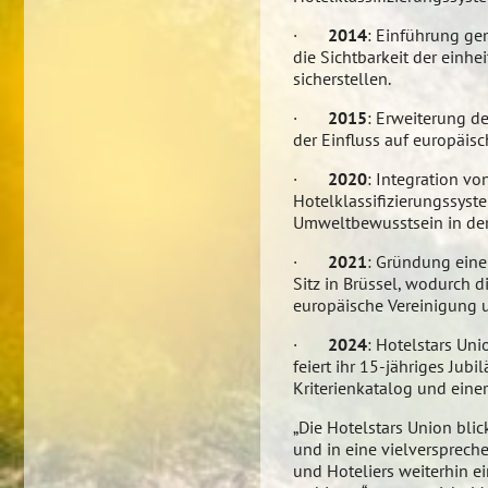
·
2014
: Einführung gem
die Sichtbarkeit der einhe
sicherstellen.
·
2015
: Erweiterung d
der Einfluss auf europäis
·
2020
: Integration vo
Hotelklassifizierungssy
Umweltbewusstsein in der
·
2021
: Gründung einer
Sitz in Brüssel, wodurch 
europäische Vereinigung u
·
2024
: Hotelstars Un
feiert ihr 15-jähriges Jub
Kriterienkatalog und einer
„Die Hotelstars Union blic
und in eine vielverspreche
und Hoteliers weiterhin e