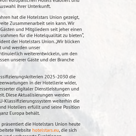
von europäischen Hotels etabliert und
Auswahl ihrer Unterkunft.
hren hat die Hotelstars Union gezeigt,
weite Zusammenarbeit sein kann. Wir
 Gästen und Mitgliedern seit jeher einen
srahmen für die Hotelqualität zu bieten“,
dent der Hotelstars Union. „Wir blicken
ft und werden unser
ntinuierlich weiterentwickeln, um den
ssen unserer Gäste und der Branche
ssifizierungskriterien 2025-2030 die
erwartungen in der Hotellerie wider,
esserter digitaler Dienstleistungen und
it. Diese Aktualisierungen werden
U-Klassifizierungssystem weiterhin die
d Hoteliers erfüllt und seine Position
ganz Europa behält.
räsentiert die Hotelstars Union heute
beitete Website
hotelstars.eu
, die sich