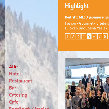
Highlight
Beitritt: MIZU japanese gri
Fusion - Gourmet - Erlebni
Dilovan und Joana Yaslak
1
2
3
4
5
6
7
8
Alle
Hotel
Restaurant
Bar
Catering
Cafe
Foodtruck / Imbiss