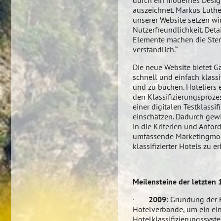
durch ein modernes Desig
auszeichnet. Markus Luthe
unserer Website setzen wi
Nutzerfreundlichkeit. Deta
Elemente machen die Stern
verständlich.“
Die neue Website bietet G
schnell und einfach klassi
und zu buchen. Hoteliers
den Klassifizierungsproze
einer digitalen Testklassi
einschätzen. Dadurch gewi
in die Kriterien und Anfo
umfassende Marketingmögl
klassifizierter Hotels zu e
Meilensteine der letzten 
·
2009
: Gründung der 
Hotelverbände, um ein ein
Hotelklassifizierungssyste