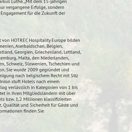
Markus Luthe. „Mit dem 15-jährigen
 nur vergangene Erfolge, sondern
 Engagement für die Zukunft der
t von HOTREC Hospitality Europe bilden
enien, Aserbaidschan, Belgien,
tland, Georgien, Griechenland, Lettland,
uxemburg, Malta, den Niederlanden,
en, Schweiz, Slowenien, Tschechien und
ion. Sie wurde 2009 gegründet und
einigung nach belgischem Recht mit Sitz
 Union stuft Hotels nach einem
alog verlässlich in Kategorien von 1 bis
etet in ihren Mitgliedsländern mit über
ls bzw. 1,2 Millionen klassifizierten
 Qualität und Sicherheit für Gäste und
formationen finden Sie