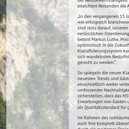
der Wettbewerbsfähigkeit 
erleichtert Reisenden die 
„In den vergangenen 15 Ja
wie erfolgreich branchen
sind stolz darauf, unseren
verlässlichen Orientierung
betont Markus Luthe, Präsi
optimistisch in die Zukun
Klassifizierungssystem ko
sich wandelnden Bedürfni
gerecht zu werden.“
So spiegeln die neuen Kla
neuesten Trends und Gäste
einschließlich weiter verb
umfassender Nachhaltigke
sicherstellen, dass das HS
Erwartungen von Gästen un
als Qualitätsstandard für 
Im Rahmen des Jubiläums p
auch ihre komplett überar