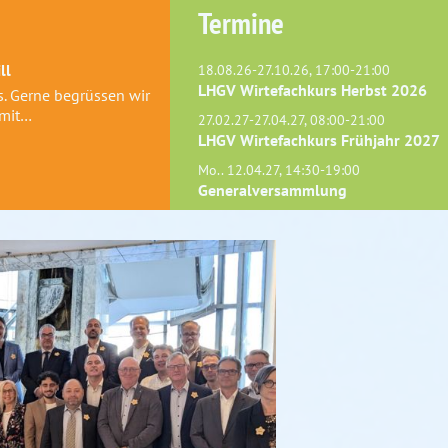
Termine
ll
18.08.26-27.10.26, 17:00-21:00
LHGV Wirtefachkurs Herbst 2026
s. Gerne begrüssen wir
 mit…
27.02.27-27.04.27, 08:00-21:00
LHGV Wirtefachkurs Frühjahr 2027
Mo.. 12.04.27, 14:30-19:00
Generalversammlung