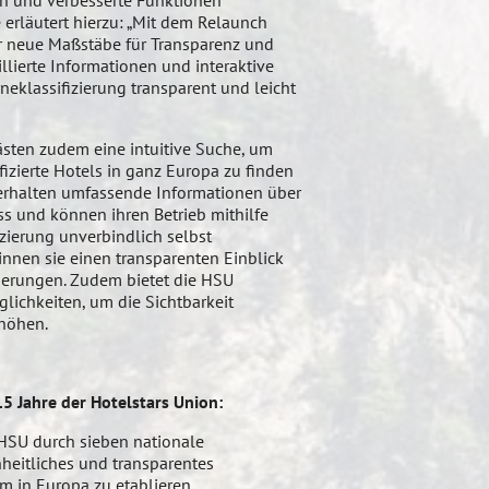
n und verbesserte Funktionen
 erläutert hierzu: „Mit dem Relaunch
r neue Maßstäbe für Transparenz und
illierte Informationen und interaktive
eklassifizierung transparent und leicht
ästen zudem eine intuitive Suche, um
fizierte Hotels in ganz Europa zu finden
 erhalten umfassende Informationen über
ss und können ihren Betrieb mithilfe
fizierung unverbindlich selbst
nnen sie einen transparenten Einblick
rderungen. Zudem bietet die HSU
ichkeiten, um die Sichtbarkeit
rhöhen.
15 Jahre der Hotelstars Union:
HSU durch sieben nationale
heitliches und transparentes
m in Europa zu etablieren.